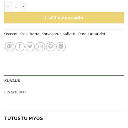
Lobelia-korvakorut, kullattu määrä
Lisää ostoskoriin
Osastot:
Kaikki korut
,
Korvakorut
,
Kullattu
,
Puro
,
Uutuudet
KUVAUS
LISÄTIEDOT
TUTUSTU MYÖS