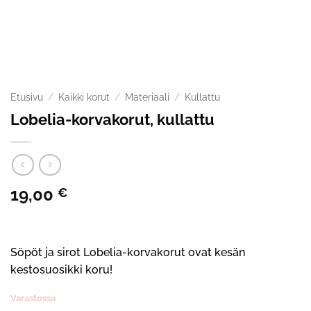
Etusivu
/
Kaikki korut
/
Materiaali
/
Kullattu
Lobelia-korvakorut, kullattu
19,00
€
Söpöt ja sirot Lobelia-korvakorut ovat kesän
kestosuosikki koru!
Varastossa