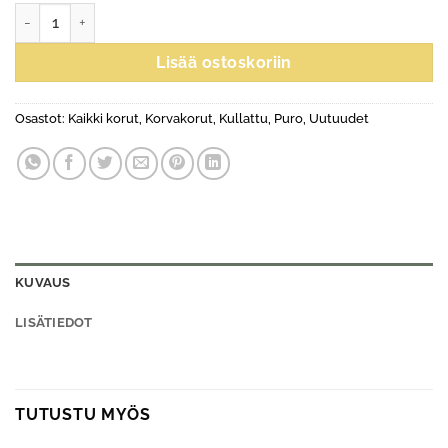
Samba-korvakorut, kullattu määrä
Lisää ostoskoriin
Osastot:
Kaikki korut
,
Korvakorut
,
Kullattu
,
Puro
,
Uutuudet
KUVAUS
LISÄTIEDOT
TUTUSTU MYÖS