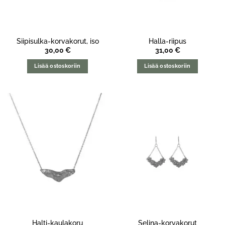
Siipisulka-korvakorut, iso
Halla-riipus
30,00
€
31,00
€
Lisää ostoskoriin
Lisää ostoskoriin
Halti-kaulakoru
Selina-korvakorut