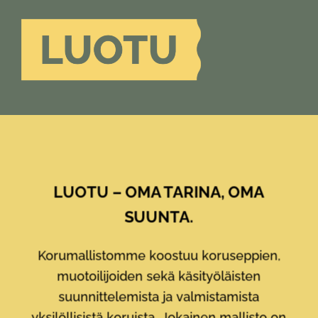
LUOTU – OMA TARINA, OMA
SUUNTA.
Korumallistomme koostuu koruseppien,
muotoilijoiden sekä käsityöläisten
suunnittelemista ja valmistamista
yksilöllisistä koruista. Jokainen mallisto on