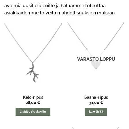
avoimia uusille ideoille ja haluamme toteuttaa
asiakkaidemme toiveita mahdollisuuksien mukaan.
VARASTO LOPPU
Kelo-riipus
Saana-riipus
28,00
€
31,00
€
Lisää ostoskoriin
Lue lisää