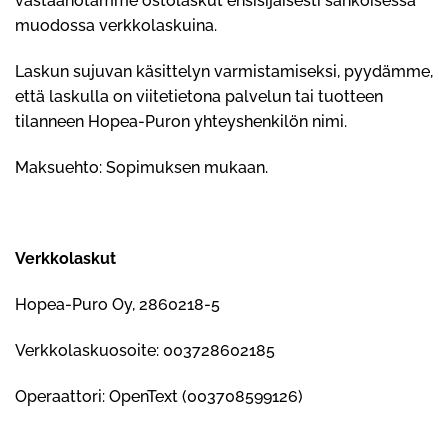
vastaanotamme ostolaskut ensisijaisesti sähköisessä
muodossa verkkolaskuina.
Laskun sujuvan käsittelyn varmistamiseksi, pyydämme,
että laskulla on viitetietona palvelun tai tuotteen
tilanneen Hopea-Puron yhteyshenkilön nimi.
Maksuehto: Sopimuksen mukaan.
Verkkolaskut
Hopea-Puro Oy, 2860218-5
Verkkolaskuosoite: 003728602185
Operaattori: OpenText (003708599126)