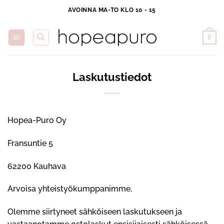
Skip
AVOINNA MA-TO KLO 10 - 15
to
content
0
Laskutustiedot
Hopea-Puro Oy
Fransuntie 5
62200 Kauhava
Arvoisa yhteistyökumppanimme,
Olemme siirtyneet sähköiseen laskutukseen ja