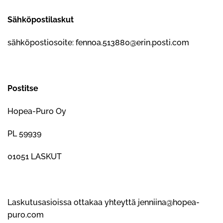
Sähköpostilaskut
sähköpostiosoite:
fennoa.513880@erin.posti.com
Postitse
Hopea-Puro Oy
PL 59939
01051 LASKUT
Laskutusasioissa ottakaa yhteyttä jenniina@hopea-
puro.com