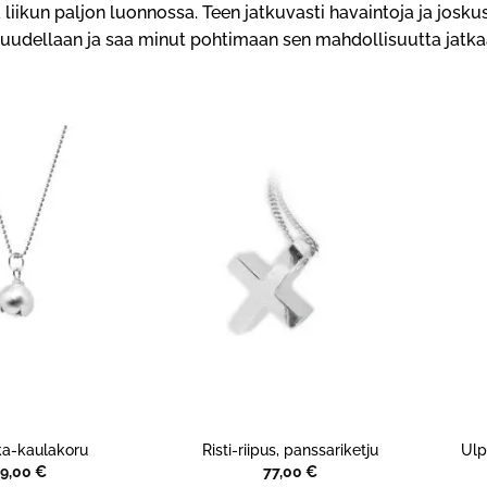
 liikun paljon luonnossa. Teen jatkuvasti havaintoja ja josk
suudellaan ja saa minut pohtimaan sen mahdollisuutta jatk
a-kaulakoru
Risti-riipus, panssariketju
Ulp
89,00
€
77,00
€