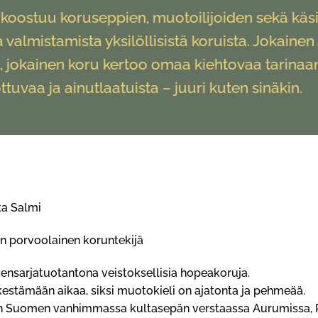
oostuu koruseppien, muotoilijoiden sekä käsi
 valmistamista yksilöllisistä koruista. Jokainen
, jokainen koru kertoo omaa kiehtovaa tarinaa
ttuvaa ja ainutlaatuista – juuri kuten sinäkin.
a Salmi
n porvoolainen koruntekijä
iensarjatuotantona veistoksellisia hopeakoruja.
kestämään aikaa, siksi muotokieli on ajatonta ja pehmeää.
n Suomen vanhimmassa kultasepän verstaassa Aurumissa, 