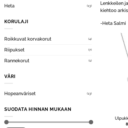
Lenkkeilen ja
Heta
(13)
kiehtoo arki
KORULAJI
-Heta Salmi
Roikkuvat korvakorut
(4)
Riipukset
(7)
Rannekorut
(1)
VÄRI
Hopeanväriset
(13)
SUODATA HINNAN MUKAAN
Ulpukk