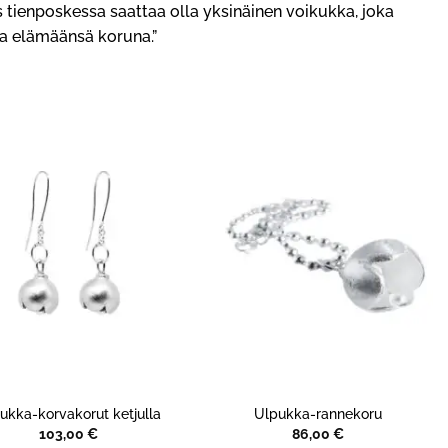
us tienposkessa saattaa olla yksinäinen voikukka, joka
aa elämäänsä koruna.”
ukka-korvakorut ketjulla
Ulpukka-rannekoru
103,00
€
86,00
€