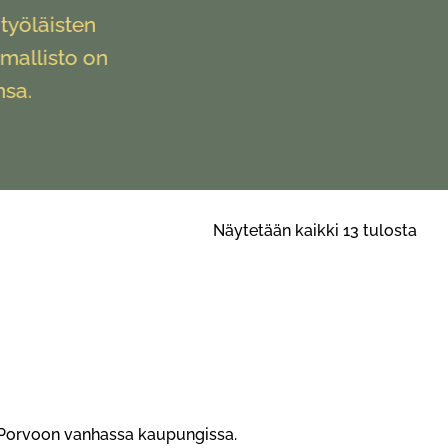
työläisten
 mallisto on
nsa.
Suo
Näytetään kaikki 13 tulosta
ensi
Porvoon vanhassa kaupungissa.