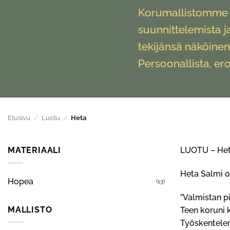
Korumallistomme k
suunnittelemista ja
tekijänsä näköinen
Persoonallista, ero
Etusivu
/
Luotu
/
Heta
MATERIAALI
LUOTU – Het
Heta Salmi o
Hopea
(13)
”Valmistan p
MALLISTO
Teen koruni 
Työskentele