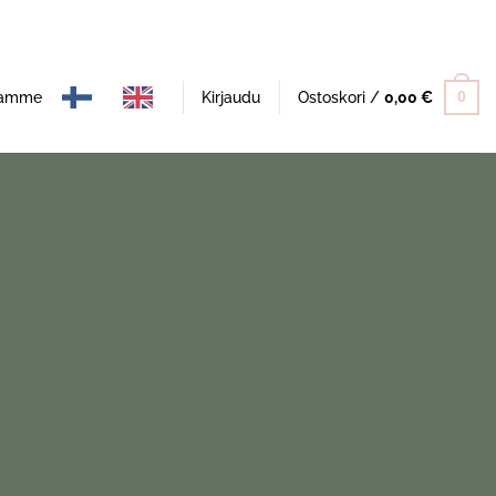
namme
Kirjaudu
Ostoskori /
0,00
€
0