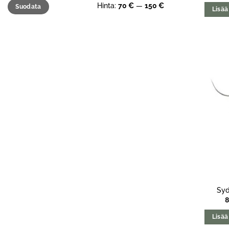
Minimihinta
Maksimihinta
Hinta:
70 €
—
150 €
Suodata
Lisää
Syd
Lisää