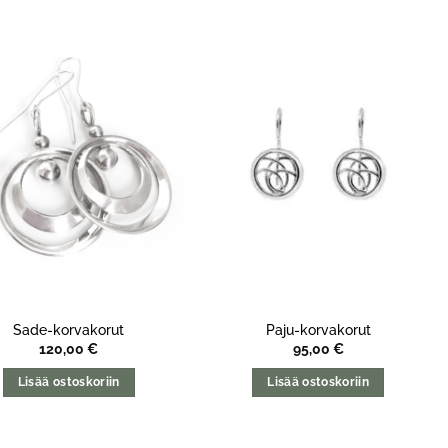
Sade-korvakorut
Paju-korvakorut
120,00
€
95,00
€
Lisää ostoskoriin
Lisää ostoskoriin