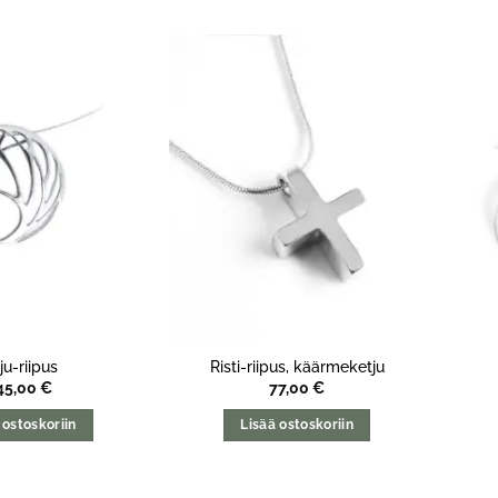
ju-riipus
Risti-riipus, käärmeketju
45,00
€
77,00
€
 ostoskoriin
Lisää ostoskoriin