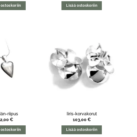
 ostoskoriin
Lisää ostoskoriin
än-riipus
Iiris-korvakorut
82,00
€
103,00
€
 ostoskoriin
Lisää ostoskoriin