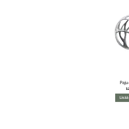
Paju
1
Lisää