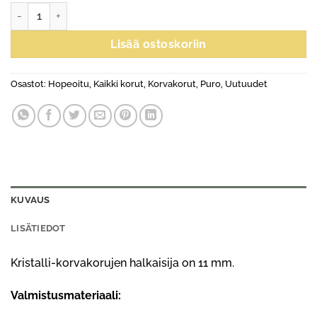
Kristalli-korvakorut määrä
Lisää ostoskoriin
Osastot:
Hopeoitu
,
Kaikki korut
,
Korvakorut
,
Puro
,
Uutuudet
KUVAUS
LISÄTIEDOT
Kristalli-korvakorujen halkaisija on 11 mm.
Valmistusmateriaali: