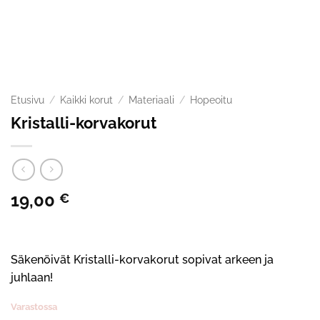
Etusivu
/
Kaikki korut
/
Materiaali
/
Hopeoitu
Kristalli-korvakorut
19,00
€
Säkenöivät Kristalli-korvakorut sopivat arkeen ja
juhlaan!
Varastossa