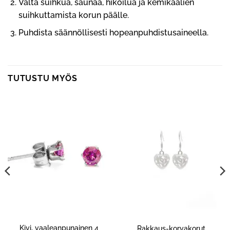
Vältä suihkua, saunaa, hikoilua ja kemikaalien
suihkuttamista korun päälle.
Puhdista säännöllisesti hopeanpuhdistusaineella.
TUTUSTU MYÖS
Kivi, vaaleanpunainen 4
Rakkaus-korvakorut