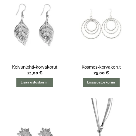
Koivunlehti-korvakorut
Kosmos-korvakorut
21,00
€
25,00
€
Lisää ostoskoriin
Lisää ostoskoriin