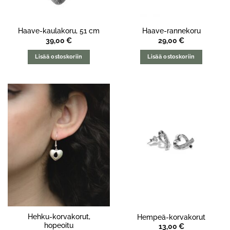
Haave-kaulakoru, 51 cm
Haave-rannekoru
39,00
€
29,00
€
Lisää ostoskoriin
Lisää ostoskoriin
Hehku-korvakorut,
Hempeä-korvakorut
hopeoitu
13,00
€