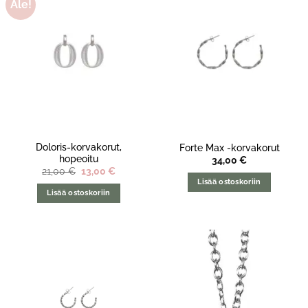
Ale!
Doloris-korvakorut,
Forte Max -korvakorut
hopeoitu
34,00
€
Alkuperäinen
Nykyinen
21,00
€
13,00
€
hinta
hinta
Lisää ostoskoriin
oli:
on:
Lisää ostoskoriin
21,00 €.
13,00 €.