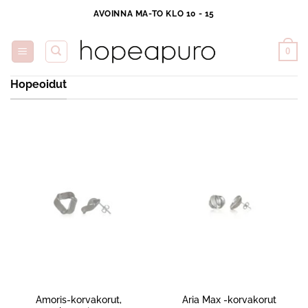
Skip
AVOINNA MA-TO KLO 10 - 15
to
content
0
Hopeoidut
Amoris-korvakorut,
Aria Max -korvakorut