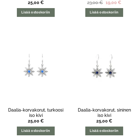
Alkuperäinen
Nykyine
25,00
€
23,00
€
19,00
€
hinta
hinta
oli:
on:
Lisää ostoskoriin
Lisää ostoskoriin
23,00 €.
19,00 €.
Daalia-korvakorut, turkoosi
Daalia-korvakorut, sininen
iso kivi
iso kivi
25,00
€
25,00
€
Lisää ostoskoriin
Lisää ostoskoriin