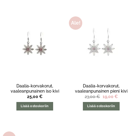
Ale!
Daalia-korvakorut,
Daalia-korvakorut,
vaaleanpunainen iso kivi
vaaleanpunainen pieni kivi
Alkuperäinen
Nykyine
25,00
€
23,00
€
19,00
€
hinta
hinta
oli:
on:
Lisää ostoskoriin
Lisää ostoskoriin
23,00 €.
19,00 €.