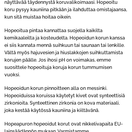
näyttävää täydennystä koruvalikoimaasi. Hopeoitu
koru pysyy kauniina pitkään ja ilahduttaa omistajaansa,
kun sitä muistaa hoitaa oikein.
Hopeoitua pintaa kannattaa suojella kaikilta
kemikaaleilta ja kosteudelta. Hopeoidun korun kanssa
ei siis kannata mennä suihkuun tai saunaan tai lenkille.
Vältä myös hajuvesien ja hiuslakkojen suihkuttamista
korujen päälle. Jos ihosi pH on voimakas, emme
suosittele hopeoituja koruja korun tummumisen
vuoksi.
Hopeoidun korun pinnoitteen alla on messinki.
Hopeoiduissa koruissa käytetyt kivet ovat synteettisiä
zirkonioita. Synteettinen zirkonia on kova materiaali,
joka kestää käytössä kauniina ja kiiltävänä.
Hopeapuron hopeoidut korut ovat nikkelivapaita EU-
lainsäädännön mukaan. Varmistamme