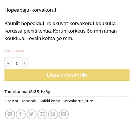
Hopeapaju-korvakorut
Kauniit hopeoidut, roikkuvat korvakorut koukulla.
Korussa pieniä lehtiä. Korun korkeus 60 mm ilman
koukkua. Levein kohta 30 mm.
Varastossa
Hopeapaju-korvakorut määrä
Lisää ostoskoriin
Tuotetunnus (SKU):
K469
Osastot:
Hopeoitu
,
Kaikki korut
,
Korvakorut
,
Puro