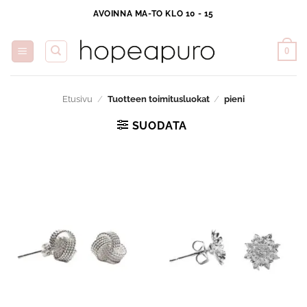
Skip
AVOINNA MA-TO KLO 10 - 15
to
content
0
Etusivu
/
Tuotteen toimitusluokat
/
pieni
SUODATA