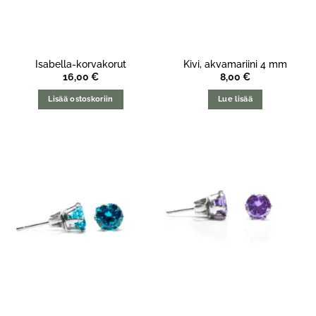
Isabella-korvakorut
Kivi, akvamariini 4 mm
16,00
€
8,00
€
Lisää ostoskoriin
Lue lisää