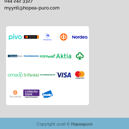
044 242 3327
myynti@hopea-puro.com
Copyright 2026 ©
Hopeapuro