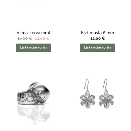
Vilma-korvakorut
Kivi, musta 6 mm
Alkuperäinen
Nykyinen
16,00
€
12,00
€
12,00
€
hinta
hinta
oli:
on:
Lisää ostoskoriin
Lisää ostoskoriin
16,00 €.
12,00 €.