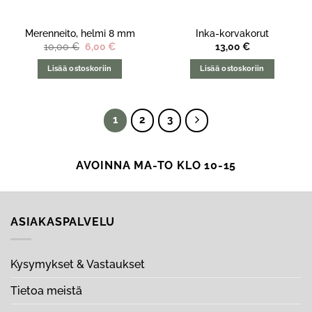
Merenneito, helmi 8 mm
Inka-korvakorut
Alkuperäinen
Nykyinen
10,00
€
6,00
€
13,00
€
hinta
hinta
oli:
on:
Lisää ostoskoriin
Lisää ostoskoriin
10,00 €.
6,00 €.
1
2
3
AVOINNA MA-TO KLO 10-15
ASIAKASPALVELU
Kysymykset & Vastaukset
Tietoa meistä