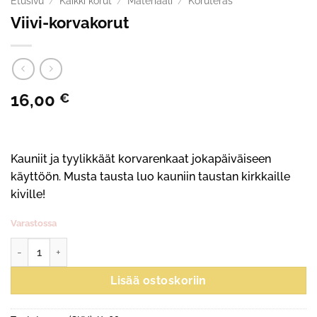
Etusivu
/
Kaikki korut
/
Materiaali
/
Koruteräs
Viivi-korvakorut
16,00
€
Kauniit ja tyylikkäät korvarenkaat jokapäiväiseen
käyttöön. Musta tausta luo kauniin taustan kirkkaille
kiville!
Varastossa
Viivi-korvakorut määrä
Lisää ostoskoriin