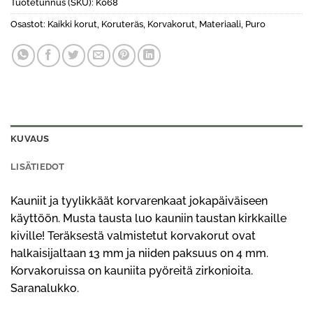
Tuotetunnus (SKU):
K068
Osastot:
Kaikki korut
,
Koruteräs
,
Korvakorut
,
Materiaali
,
Puro
KUVAUS
LISÄTIEDOT
Kauniit ja tyylikkäät korvarenkaat jokapäiväiseen
käyttöön. Musta tausta luo kauniin taustan kirkkaille
kiville! Teräksestä valmistetut korvakorut ovat
halkaisijaltaan 13 mm ja niiden paksuus on 4 mm.
Korvakoruissa on kauniita pyöreitä zirkonioita.
Saranalukko.