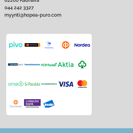
62200 Kauhava
044 242 3327
myynti@hopea-puro.com