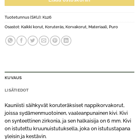
Tuotetunnus (SKU):
K126
Osastot:
Kaikki korut
,
Koruteräs
,
Korvakorut
,
Materiaali
,
Puro
KUVAUS
LISÄTIEDOT
Kauniisti säihkyvät koruteräksiset nappikorvakorut,
joissa sydämenmuotoinen, vaaleanpunainen kivi. Kivi
on synteettinen zirkonia, ja sen halkaisija on 6 mm. Kivi
on istutettu kruunuistutuksella, joka on istutustapana
yleisin ja kestävin.