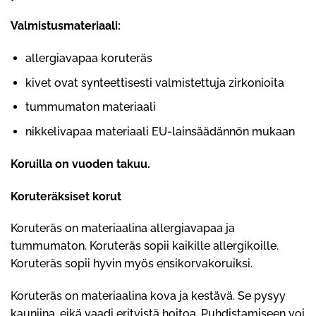
Valmistusmateriaali:
allergiavapaa koruteräs
kivet ovat synteettisesti valmistettuja zirkonioita
tummumaton materiaali
nikkelivapaa materiaali EU-lainsäädännön mukaan
Koruilla on vuoden takuu.
Koruteräksiset korut
Koruteräs on materiaalina allergiavapaa ja
tummumaton. Koruteräs sopii kaikille allergikoille.
Koruteräs sopii hyvin myös ensikorvakoruiksi.
Koruteräs on materiaalina kova ja kestävä. Se pysyy
kauniina, eikä vaadi erityistä hoitoa. Puhdistamiseen voi