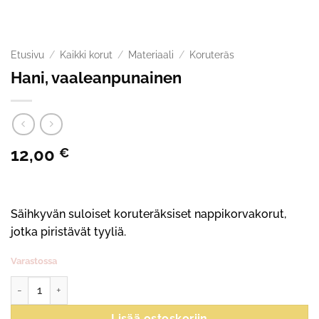
Etusivu
/
Kaikki korut
/
Materiaali
/
Koruteräs
Hani, vaaleanpunainen
12,00
€
Säihkyvän suloiset koruteräksiset nappikorvakorut,
jotka piristävät tyyliä.
Varastossa
Hani, vaaleanpunainen määrä
Lisää ostoskoriin