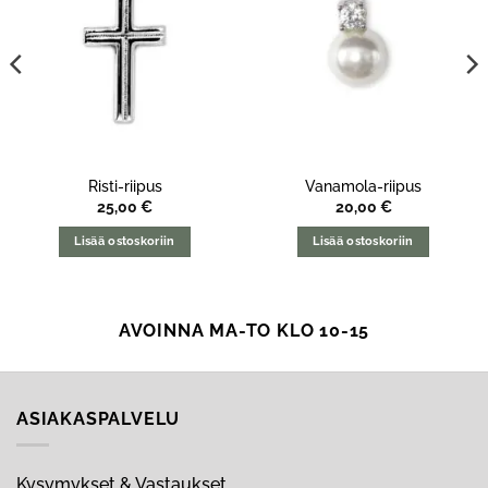
Risti-riipus
Vanamola-riipus
25,00
€
20,00
€
Lisää ostoskoriin
Lisää ostoskoriin
AVOINNA MA-TO KLO 10-15
ASIAKASPALVELU
Kysymykset & Vastaukset