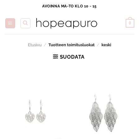
Skip
AVOINNA MA-TO KLO 10 - 15
to
content
0
Etusivu
/
Tuotteen toimitusluokat
/
keski
SUODATA