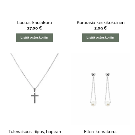
Lootus-kaulakoru
Korurasia keskikokoinen
37,00
€
2,09
€
Lisää ostoskoriin
Lisää ostoskoriin
Tulevaisuus-riipus, hopean
Ellen-korvakorut