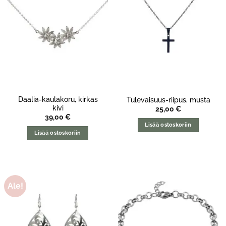
Daalia-kaulakoru, kirkas
Tulevaisuus-riipus, musta
kivi
25,00
€
39,00
€
Lisää ostoskoriin
Lisää ostoskoriin
Ale!