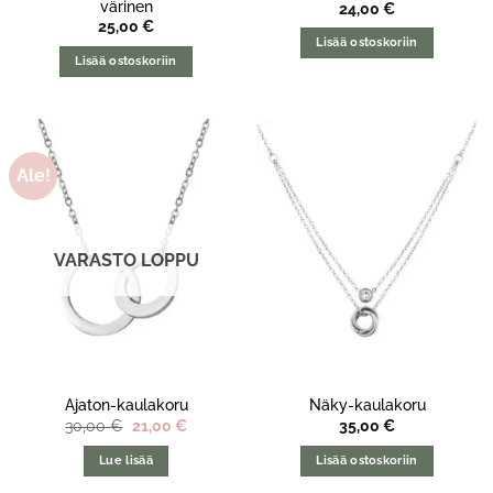
värinen
24,00
€
25,00
€
Lisää ostoskoriin
Lisää ostoskoriin
Ale!
VARASTO LOPPU
Ajaton-kaulakoru
Näky-kaulakoru
Alkuperäinen
Nykyinen
30,00
€
21,00
€
35,00
€
hinta
hinta
oli:
on:
Lue lisää
Lisää ostoskoriin
30,00 €.
21,00 €.