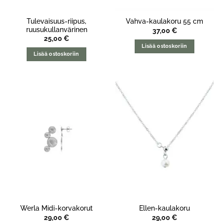
Tulevaisuus-riipus,
Vahva-kaulakoru 55 cm
ruusukullanvärinen
37,00
€
25,00
€
Lisää ostoskoriin
Lisää ostoskoriin
Werla Midi-korvakorut
Ellen-kaulakoru
29,00
€
29,00
€