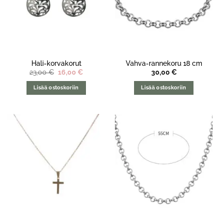
Hali-korvakorut
Vahva-rannekoru 18 cm
Alkuperäinen
Nykyinen
23,00
€
16,00
€
30,00
€
hinta
hinta
oli:
on:
Lisää ostoskoriin
Lisää ostoskoriin
23,00 €.
16,00 €.