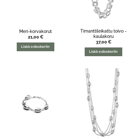
Timanttileikattu toivo -
Meri-korvakorut
kaulakoru
21,00
€
37,00
€
Lisää ostoskoriin
Lisää ostoskoriin