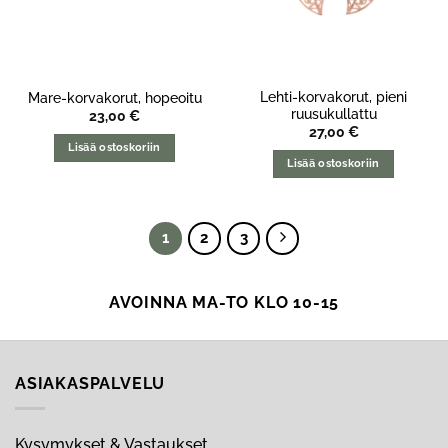
Lehti-korvakorut, pieni
Mare-korvakorut, hopeoitu
ruusukullattu
23,00
€
27,00
€
Lisää ostoskoriin
Lisää ostoskoriin
1
2
3
AVOINNA MA-TO KLO 10-15
ASIAKASPALVELU
Kysymykset & Vastaukset