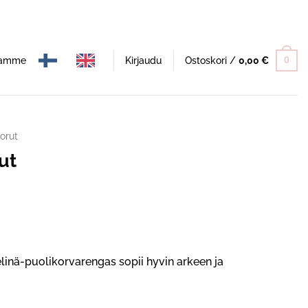
namme
Kirjaudu
Ostoskori /
0,00
€
0
orut
ut
elinä-puolikorvarengas sopii hyvin arkeen ja