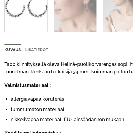
KUVAUS
LISÄTIEDOT
Tappikiinnityksellä oleva Helinä-puolikorvarengas sopii hy
tunnelman. Renkaan halkaisija 34 mm. Isoimman pallon ha
Valmistusmateriaali:
allergiavapaa koruteräs
tummumaton materiaali
nikkelivapaa materiaali EU-lainsäädännön mukaan