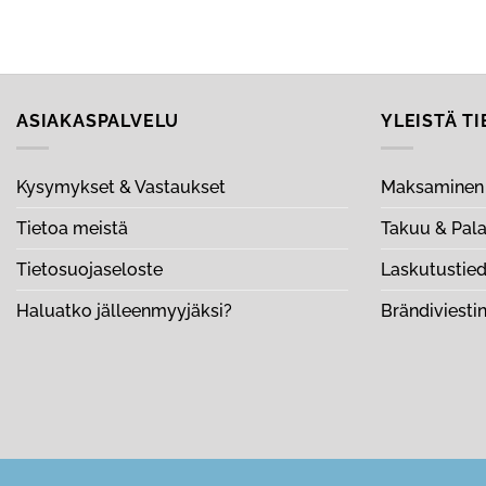
ASIAKASPALVELU
YLEISTÄ T
Kysymykset & Vastaukset
Maksaminen 
Tietoa meistä
Takuu & Pal
Tietosuojaseloste
Laskutustie
Haluatko jälleenmyyjäksi?
Brändiviesti