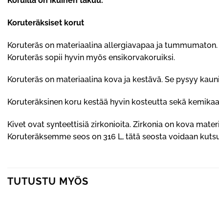
Koruilla on ikuinen takuu.
Koruteräksiset korut
Koruteräs on materiaalina allergiavapaa ja tummumaton. Ko
Koruteräs sopii hyvin myös ensikorvakoruiksi.
Koruteräs on materiaalina kova ja kestävä. Se pysyy kauni
Koruteräksinen koru kestää hyvin kosteutta sekä kemikaaleja
Kivet ovat synteettisiä zirkonioita. Zirkonia on kova materi
Koruteräksemme seos on 316 L, tätä seosta voidaan kutsu
TUTUSTU MYÖS