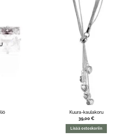
U
liö
Kuura-kaulakoru
39,00
€
Lisää ostoskoriin