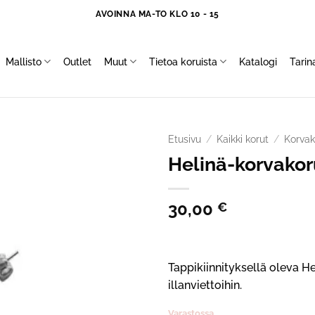
AVOINNA MA-TO KLO 10 - 15
Mallisto
Outlet
Muut
Tietoa koruista
Katalogi
Tari
Etusivu
/
Kaikki korut
/
Korvak
Helinä-korvakor
30,00
€
Tappikiinnityksellä oleva H
illanviettoihin.
Varastossa