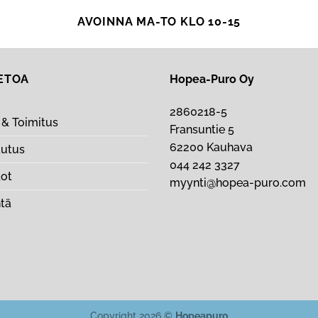
AVOINNA MA-TO KLO 10-15
IETOA
Hopea-Puro Oy
2860218-5
& Toimitus
Fransuntie 5
62200 Kauhava
autus
044 242 3327
dot
myynti@hopea-puro.com
ntä
Copyright 2026 ©
Hopeapuro