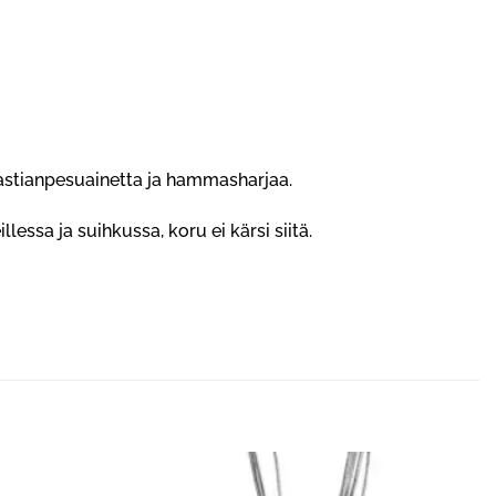
ä astianpesuainetta ja hammasharjaa.
essa ja suihkussa, koru ei kärsi siitä.