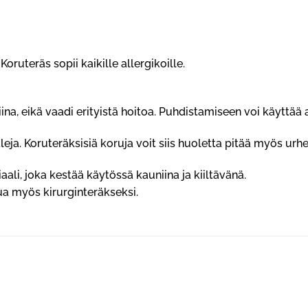
ruteräs sopii kaikille allergikoille.
ina, eikä vaadi erityistä hoitoa. Puhdistamiseen voi käyttä
. Koruteräksisiä koruja voit siis huoletta pitää myös urheill
aali, joka kestää käytössä kauniina ja kiiltävänä.
a myös kirurginteräkseksi.