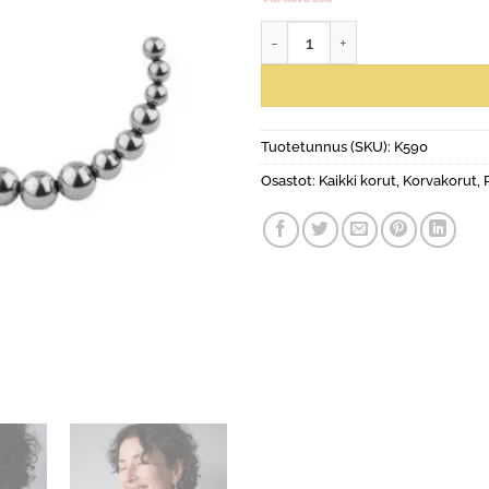
Helinä-korvakorut määrä
Tuotetunnus (SKU):
K590
Osastot:
Kaikki korut
,
Korvakorut
,