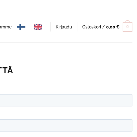
namme
Kirjaudu
Ostoskori /
0,00
€
0
TTÄ