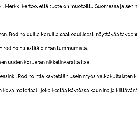
. Merkki kertoo, että tuote on muotoiltu Suomessa ja sen m
en. Rodinoiduilla koruilla saat edullisesti näyttävää täyde
un rodinointi estää pinnan tummumista.
en uuden koruerän nikkelinvaralta itse
ssinki. Rodinointia käytetään usein myös valkokultaisten k
on kova materiaali, joka kestää käytössä kauniina ja kiiltävänä