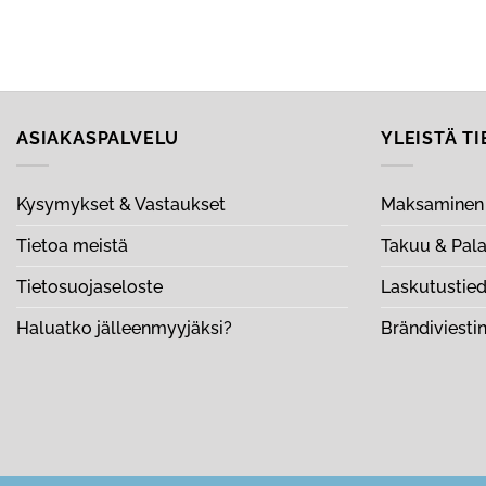
ASIAKASPALVELU
YLEISTÄ T
Kysymykset & Vastaukset
Maksaminen 
Tietoa meistä
Takuu & Pal
Tietosuojaseloste
Laskutustie
Haluatko jälleenmyyjäksi?
Brändiviesti