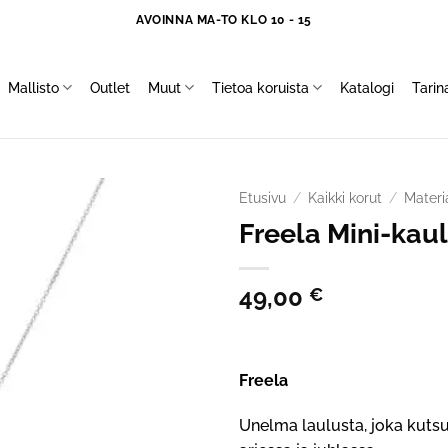
AVOINNA MA-TO KLO 10 - 15
Mallisto
Outlet
Muut
Tietoa koruista
Katalogi
Tari
Etusivu
/
Kaikki korut
/
Materi
Freela Mini-kau
49,00
€
Freela
Unelma laulusta, joka kuts