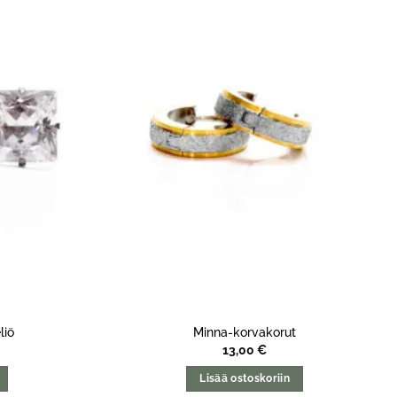
liö
Minna-korvakorut
13,00
€
Lisää ostoskoriin