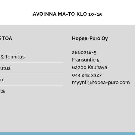
AVOINNA MA-TO KLO 10-15
IETOA
Hopea-Puro Oy
2860218-5
& Toimitus
Fransuntie 5
62200 Kauhava
autus
044 242 3327
dot
myynti@hopea-puro.com
ntä