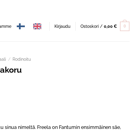
namme
Kirjaudu
Ostoskori /
0,00
€
0
aali
/
Rodinoitu
lakoru
uu sinua nimeltä. Freela on Fantumin ensimmäinen säe,