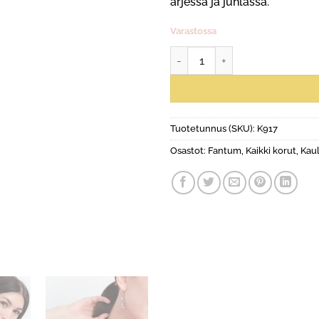
arjessa ja juhlassa.
Varastossa
Freela Mini-kaulakoru määrä
Tuotetunnus (SKU):
K917
Osastot:
Fantum
,
Kaikki korut
,
Kau