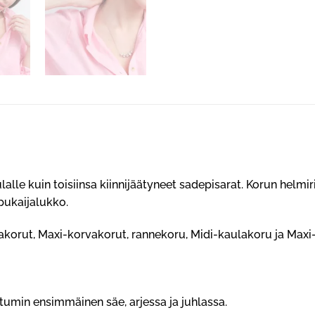
alle kuin toisiinsa kiinnijäätyneet sadepisarat. Korun helmi
pukaijalukko.
akorut
,
Maxi-korvakorut
,
rannekoru
,
Midi-kaulakoru
ja
Maxi
tumin ensimmäinen säe, arjessa ja juhlassa.