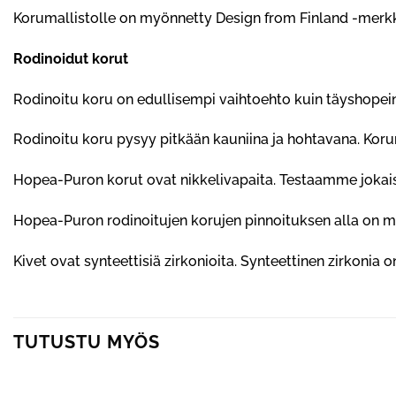
Korumallistolle on myönnetty Design from Finland -merkki
Rodinoidut korut
Rodinoitu koru on edullisempi vaihtoehto kuin täyshopein
Rodinoitu koru pysyy pitkään kauniina ja hohtavana. Kor
Hopea-Puron korut ovat nikkelivapaita. Testaamme jokais
Hopea-Puron rodinoitujen korujen pinnoituksen alla on me
Kivet ovat synteettisiä zirkonioita. Synteettinen zirkonia 
TUTUSTU MYÖS