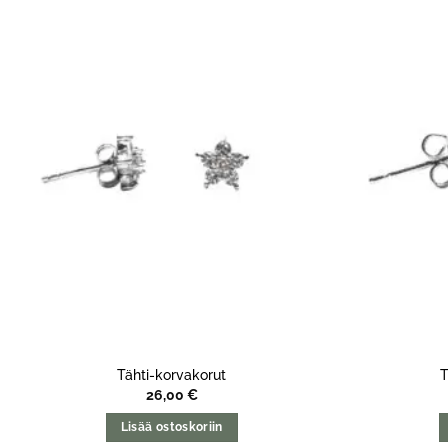
Tähti-korvakorut
T
26,00
€
Lisää ostoskoriin