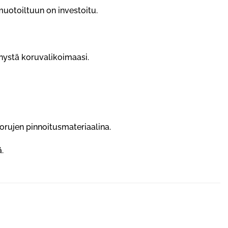
uotoiltuun on investoitu.
nnystä koruvalikoimaasi.
orujen pinnoitusmateriaalina.
.