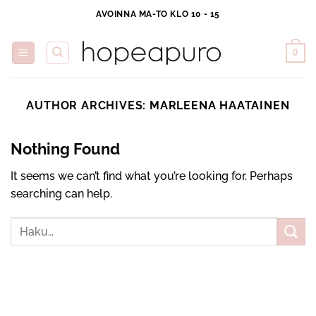
Skip
AVOINNA MA-TO KLO 10 - 15
to
content
0
AUTHOR ARCHIVES:
MARLEENA HAATAINEN
Nothing Found
It seems we can’t find what you’re looking for. Perhaps
searching can help.