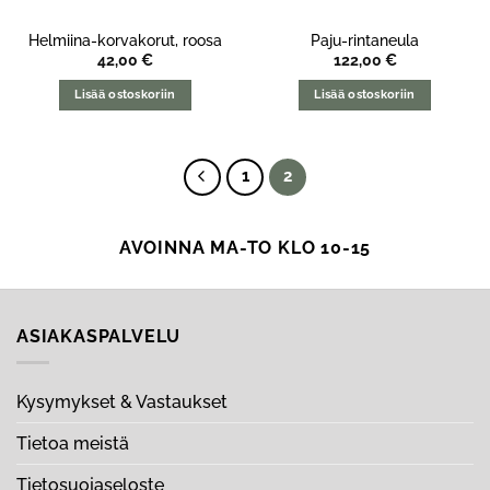
Helmiina-korvakorut, roosa
Paju-rintaneula
42,00
€
122,00
€
Lisää ostoskoriin
Lisää ostoskoriin
1
2
AVOINNA MA-TO KLO 10-15
ASIAKASPALVELU
Kysymykset & Vastaukset
Tietoa meistä
Tietosuojaseloste