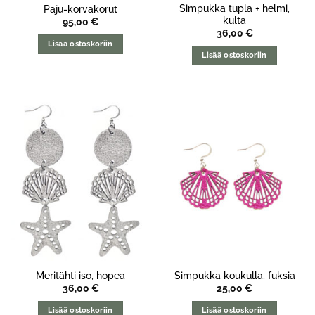
Simpukka tupla + helmi,
Paju-korvakorut
kulta
95,00
€
36,00
€
Lisää ostoskoriin
Lisää ostoskoriin
Meritähti iso, hopea
Simpukka koukulla, fuksia
36,00
€
25,00
€
Lisää ostoskoriin
Lisää ostoskoriin