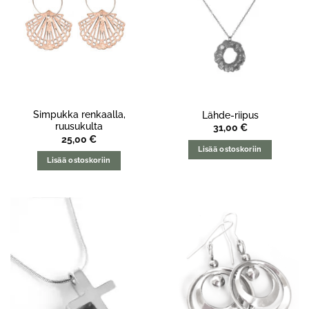
Simpukka renkaalla,
Lähde-riipus
ruusukulta
31,00
€
25,00
€
Lisää ostoskoriin
Lisää ostoskoriin