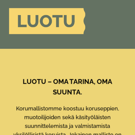
LUOTU – OMA TARINA, OMA
SUUNTA.
Korumallistomme koostuu koruseppien,
muotoilijoiden sekä käsityöläisten
suunnittelemista ja valmistamista
yksilöllisistä koruista. Jokainen mallisto on