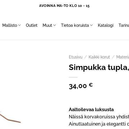
AVOINNA MA-TO KLO 10 - 15
Mallisto
Outlet
Muut
Tietoa koruista
Katalogi
Tari
Etusivu
/
Kaikki korut
/
Materi
Simpukka tupla,
34,00
€
Aaltoilevaa luksusta
Näissä korvakoruissa yhdis
Ainutlaatuinen ja elegantti