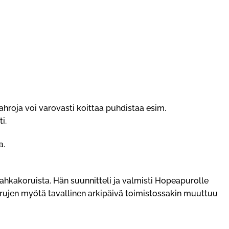
 tahroja voi varovasti koittaa puhdistaa esim.
i.
a.
hkakoruista. Hän suunnitteli ja valmisti Hopeapurolle
rujen myötä tavallinen arkipäivä toimistossakin muuttuu