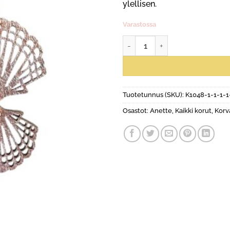
ylellisen.
Varastossa
Simpukka tupla, ruusukulta mä
Tuotetunnus (SKU):
K1048-1-1-1-1
Osastot:
Anette
,
Kaikki korut
,
Korv