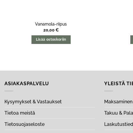
Vanamola-riipus
20,00
€
Lisää ostoskoriin
ASIAKASPALVELU
YLEISTÄ T
Kysymykset & Vastaukset
Maksaminen 
Tietoa meistä
Takuu & Pal
Tietosuojaseloste
Laskutustie