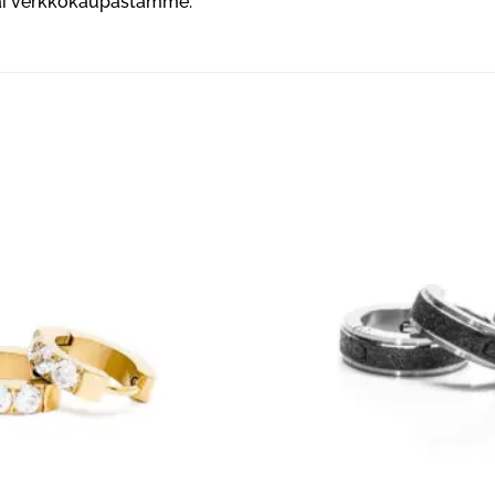
tai verkkokaupastamme.