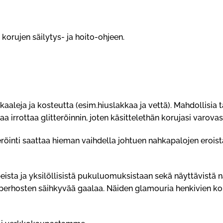
 korujen säilytys- ja hoito-ohjeen.
mikaaleja ja kosteutta (esim.hiuslakkaa ja vettä). Mahdollisia
aa irrottaa glitteröinnin, joten käsittelethän korujasi varovast
eröinti saattaa hieman vaihdella johtuen nahkapalojen eroist
ta ja yksilöllisistä pukuluomuksistaan sekä näyttävistä na
perhosten säihkyvää gaalaa. Näiden glamouria henkivien ko