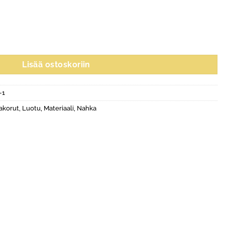
ärä
Lisää ostoskoriin
-1
akorut
,
Luotu
,
Materiaali
,
Nahka