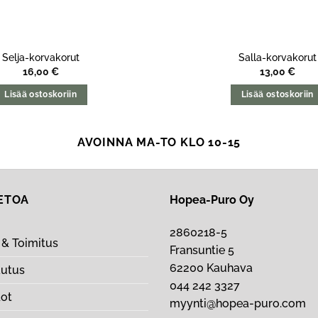
Selja-korvakorut
Salla-korvakorut
16,00
€
13,00
€
Lisää ostoskoriin
Lisää ostoskoriin
AVOINNA MA-TO KLO 10-15
IETOA
Hopea-Puro Oy
2860218-5
& Toimitus
Fransuntie 5
62200 Kauhava
autus
044 242 3327
dot
myynti@hopea-puro.com