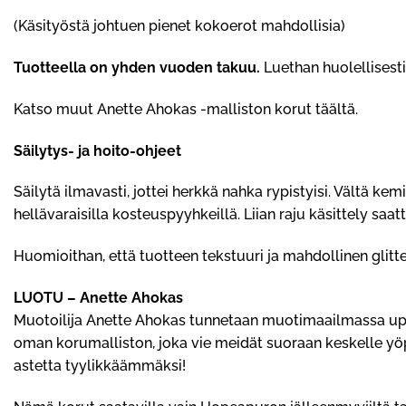
(Käsityöstä johtuen pienet kokoerot mahdollisia)
Tuotteella on yhden vuoden takuu.
Luethan huolellisesti
Katso muut Anette Ahokas -malliston korut
täältä.
Säilytys- ja hoito-ohjeet
Säilytä ilmavasti, jottei herkkä nahka rypistyisi. Vältä ke
hellävaraisilla kosteuspyyhkeillä. Liian raju käsittely saatt
Huomioithan, että tuotteen tekstuuri ja mahdollinen glitt
LUOTU – Anette Ahokas
Muotoilija Anette Ahokas tunnetaan muotimaailmassa upeis
oman korumalliston, joka vie meidät suoraan keskelle yö
astetta tyylikkäämmäksi!