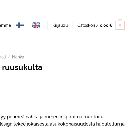
namme
Kirjaudu
Ostoskori /
0,00
€
0
aali
/
Nahka
 ruusukulta
tyy pehmeä nahka ja meren inspiroima muotoilu.
 design tekee jokaisesta asukokonaisuudesta huolitellun ja