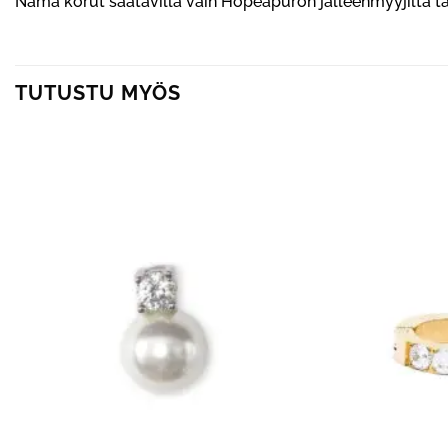
Nämä korut saatavilla vain Hopeapuron jälleenmyyjiltä 
TUTUSTU MYÖS