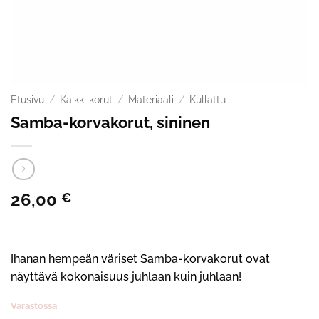
Etusivu
/
Kaikki korut
/
Materiaali
/
Kullattu
Samba-korvakorut, sininen
26,00
€
Ihanan hempeän väriset Samba-korvakorut ovat
näyttävä kokonaisuus juhlaan kuin juhlaan!
Varastossa