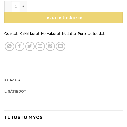
Samba-korvakorut, sininen määrä
Lisää ostoskoriin
Osastot:
Kaikki korut
,
Korvakorut
,
Kullattu
,
Puro
,
Uutuudet
KUVAUS
LISÄTIEDOT
TUTUSTU MYÖS