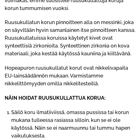
voimakas, emme suosittele ruusukullattuja koruja
korun tummumisen vuoksi.
Ruusukullatun korun pinnoitteen alla on messinki, joka
on säyvltään hyvin samanlainen itse pinnoitteen kanssa.
Ruusukullatuissa koruissa käytetyt kivet ovat
synteettisiä zirkonioita. Synteettinen zirkonia on kova
materiaali, joka kestää käytössä kauniina ja kiiltävänä.
Hopeapuron ruusukullatut korut ovat nikkelivapaita
EU-lainsäädännön mukaan. Varmistamme
nikkelittömyyden omilla nikkelitesteillä.
NÄIN HOIDAT RUUSUKULLATTUA KORUA:
Säilö koru ilmatiiviissä, omassa pussissa tai korun
mukana tulleessa rasiassa silloin, kun se ei ole
käytössä. Näin se ei naarmuunnu tai tummu hapen
vaikutuksesta.