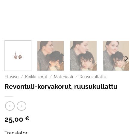
Etusivu
/
Kaikki korut
/
Materiaali
/
Ruusukullattu
Revontuli-korvakorut, ruusukullattu
25,00
€
Translator