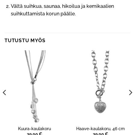
Vältä suihkua, saunaa, hikoilua ja kemikaalien
suihkuttamista korun päälle.
TUTUSTU MYÖS
Kuura-kaulakoru
Haave-kaulakoru, 46 cm
39,00
€
39,00
€