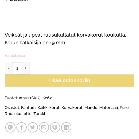
Veikeät ja upeat ruusukullatut korvakorut koukulla.
Korun halkaisija on 19 mm.
Varastossa
Revontuli-korvakorut, ruusukullattu määrä
Lisää ostoskoriin
Tuotetunnus (SKU):
K262
Osastot:
Fantum
,
Kaikki korut
,
Korvakorut
,
Mandu
,
Materiaali
,
Puro
,
Ruusukullattu
,
Turkki