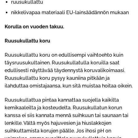
ruusukullattu
nikkelivapaa materiaali EU-lainsäädännön mukaan
Korulla on vuoden takuu.
Ruusukullattu koru
Ruusukullattu koru on edullisempi vaihtoehto kuin
täysruusukultainen. Ruusukullatulla koruilla saat
edullisesti näyttävää täydennystä koruvalikoimaasi.
Ruusukullattu koru pysyy kauniina pitkään ja
ilahduttaa omistajaansa, kun sitä muistaa hoitaa oikein.
Ruusukullattua pintaa kannattaa suojella kaikilta
kemikaaleilta ja kosteudelta. Ruusukullatun korun
kanssa ei siis kannata mennä suihkuun tai saunaan tai
lenkille. Vältä myös hajuvesien ja hiuslakkojen
suihkuttamista korujen päälle. Jos ihosi pH on