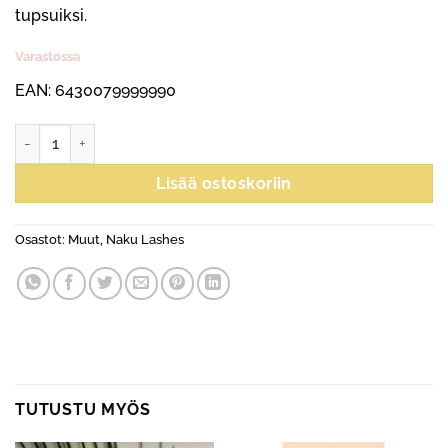
tupsuiksi.
Varastossa
EAN: 6430079999990
Precision Scissors määrä
Lisää ostoskoriin
Osastot:
Muut
,
Naku Lashes
TUTUSTU MYÖS