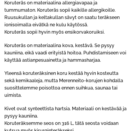
Koruteräs on materiaalina allergiavapaa ja
tummumaton. Koruteräs sopii kaikille allergikoille.
Ruusukullan ja keltakullan sävyt on saatu teräkseen
ionisoimalla eivätkä ne kulu käytössä.
Koruteräs sopii hyvin myös ensikorvakoruiksi.
Koruteräs on materiaalina kova, kestävä. Se pysyy
kauniina, eikä vaadi erityistä hoitoa. Puhdistamiseen voi
käyttää astianpesuainetta ja hammasharjaa.
Yleensä koruteräksinen koru kestää hyvin kosteutta
sekä kemikaaleja, mutta Merenneito-korujen kohdalla
suosittelemme poisottoa ennen suihkua, saunaa tai
uimista.
Kivet ovat synteettista hartsia. Materiaali on kestävää ja
pysyy kauniina.
Koruteräksemme seos on 316 L, tätä seosta voidaan
kutsua myös kirurginteräkseksi.