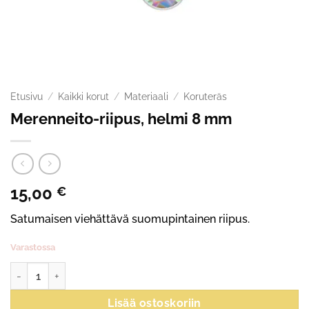
Etusivu
/
Kaikki korut
/
Materiaali
/
Koruteräs
Merenneito-riipus, helmi 8 mm
15,00
€
Satumaisen viehättävä suomupintainen riipus.
Varastossa
Merenneito-riipus, helmi 8 mm määrä
Lisää ostoskoriin