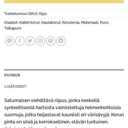
Tuotetunnus (SKU):
K511
Osastot:
Kaikki korut
,
Kaulakorut
,
Koruteräs
,
Materiaali
,
Puro
,
Taikapuro
KUVAUS
LISÄTIEDOT
Satumaisen viehättävä riipus, jonka keskellä
synteettisestä hartsista valmistettuja helmenhohtoisia
suomuja, jotka heijastavat kauniisti eri värisävyjä. Korun
pinta on sileä ja kerroksellinen, elävän tuntuinen.