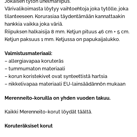
Jokaisen tytön unelmariipus.
Värivalikoimasta löytyy vaihtoehtoja joka tytölle, joka
tilanteeseen. Korurasiaa täydentämään kannattaakin
hankkia vaikka joka väriä.
Riipuksen halkaisija 8 mm. Ketjun pituus 46 cm + 5 cm.
Ketjun paksuus 1 mm. Ketjussa on papukaijalukko.
Valmistusmateriaali:
– allergiavapaa koruteräs
– tummumaton materiaali
– korun koristekivet ovat synteettistä hartsia
– nikkelivapaa materiaali EU-lainsäädännön mukaan
Merenneito-koruilla on yhden vuoden takuu.
Kaikki Merenneito-korut löydät
täältä
.
Koruteräksiset korut