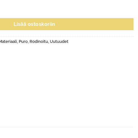
a määrä
Lisää ostoskoriin
Materiaali
,
Puro
,
Rodinoitu
,
Uutuudet