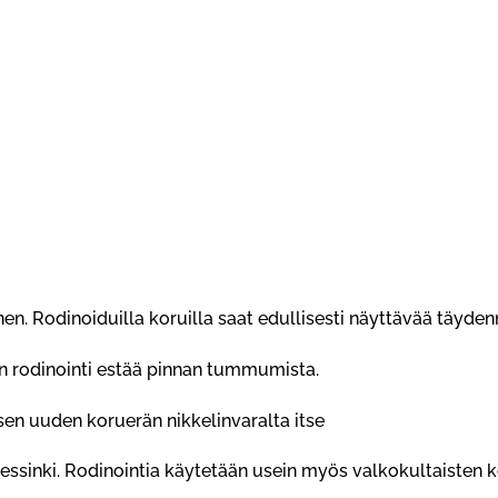
en. Rodinoiduilla koruilla saat edullisesti näyttävää täyde
un rodinointi estää pinnan tummumista.
en uuden koruerän nikkelinvaralta itse
ssinki. Rodinointia käytetään usein myös valkokultaisten k