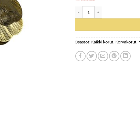
Kyyhky-korvakorut, musta-kult
Osastot:
Kaikki korut
,
Korvakorut
,