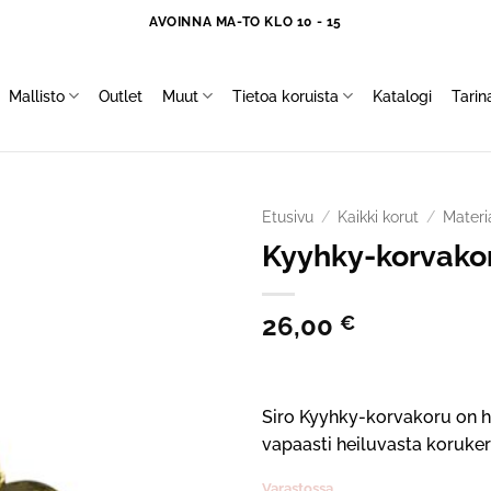
AVOINNA MA-TO KLO 10 - 15
Mallisto
Outlet
Muut
Tietoa koruista
Katalogi
Tari
Etusivu
/
Kaikki korut
/
Materi
Kyyhky-korvakor
26,00
€
Siro Kyyhky-korvakoru on he
vapaasti heiluvasta koruker
Varastossa