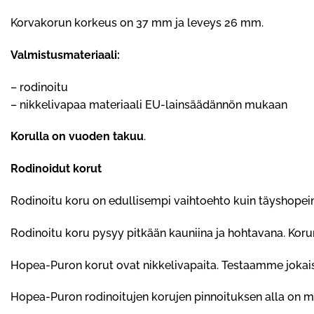
Korvakorun korkeus on 37 mm ja leveys 26 mm.
Valmistusmateriaali:
– rodinoitu
– nikkelivapaa materiaali EU-lainsäädännön mukaan
Korulla on vuoden takuu
.
Rodinoidut korut
Rodinoitu koru on edullisempi vaihtoehto kuin täyshopein
Rodinoitu koru pysyy pitkään kauniina ja hohtavana. Kor
Hopea-Puron korut ovat nikkelivapaita. Testaamme jokais
Hopea-Puron rodinoitujen korujen pinnoituksen alla on me