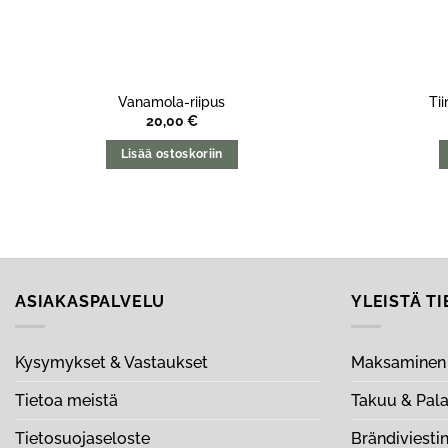
Vanamola-riipus
Ti
20,00
€
Lisää ostoskoriin
ASIAKASPALVELU
YLEISTÄ T
Kysymykset & Vastaukset
Maksaminen 
Tietoa meistä
Takuu & Pal
Tietosuojaseloste
Brändiviesti