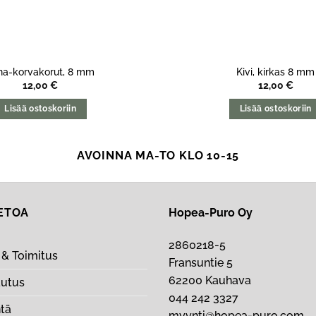
ina-korvakorut, 8 mm
Kivi, kirkas 8 mm
12,00
€
12,00
€
Lisää ostoskoriin
Lisää ostoskoriin
AVOINNA MA-TO KLO 10-15
IETOA
Hopea-Puro Oy
2860218-5
& Toimitus
Fransuntie 5
62200 Kauhava
autus
044 242 3327
ntä
myynti@hopea-puro.com