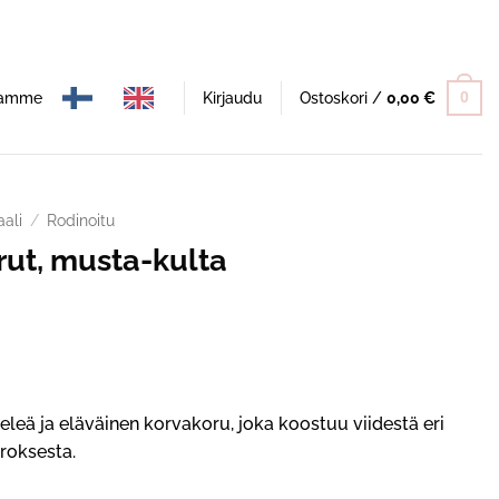
namme
Kirjaudu
Ostoskori /
0,00
€
0
aali
/
Rodinoitu
ut, musta-kulta
leä ja eläväinen korvakoru, joka koostuu viidestä eri
roksesta.