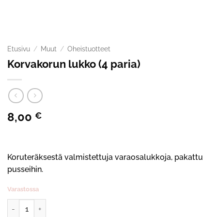
Etusivu
/
Muut
/
Oheistuotteet
Korvakorun lukko (4 paria)
8,00
€
Koruteräksestä valmistettuja varaosalukkoja, pakattu
pusseihin.
Varastossa
Korvakorun lukko (4 paria) määrä