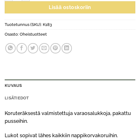
Lisää ostoskoriin
Tuotetunnus (SKU):
K183
Osasto:
Oheistuotteet
KUVAUS
LISÄTIEDOT
Koruteräksestä valmistettuja varaosalukkoja, pakattu
pusseihin.
Lukot sopivat lähes kaikkiin nappikorvakoruihin.